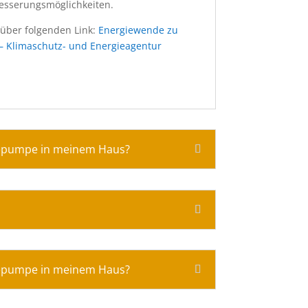
besserungsmöglichkeiten.
 über folgenden Link:
Energiewende zu
– Klimaschutz- und Energieagentur
rmepumpe in meinem Haus?
rmepumpe in meinem Haus?