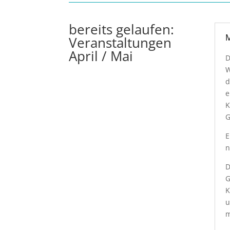
bereits gelaufen:
M
Veranstaltungen
April / Mai
D
W
d
e
K
G
E
n
D
G
K
u
m