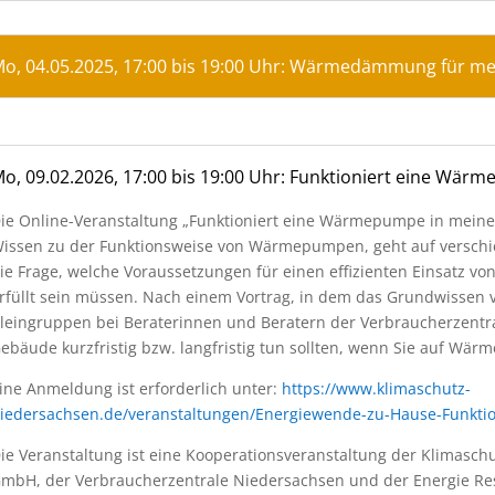
o, 04.05.2025, 17:00 bis 19:00 Uhr: Wärmedämmung für m
o, 09.02.2026, 17:00 bis 19:00 Uhr: Funktioniert eine Wä
ie Online-Veranstaltung „Funktioniert eine Wärmepumpe in meinem
issen zu der Funktionsweise von Wärmepumpen, geht auf verschi
ie Frage, welche Voraussetzungen für einen effizienten Einsatz
rfüllt sein müssen. Nach einem Vortrag, in dem das Grundwissen v
leingruppen bei Beraterinnen und Beratern der Verbraucherzentral
ebäude kurzfristig bzw. langfristig tun sollten, wenn Sie auf W
ine Anmeldung ist erforderlich unter:
https://www.klimaschutz-
iedersachsen.de/veranstaltungen/Energiewende-zu-Hause-Funkti
ie Veranstaltung ist eine Kooperationsveranstaltung der Klimasc
mbH, der Verbraucherzentrale Niedersachsen und der Energie Res