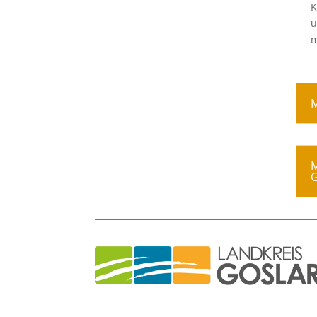
K
u
m
M
M
G