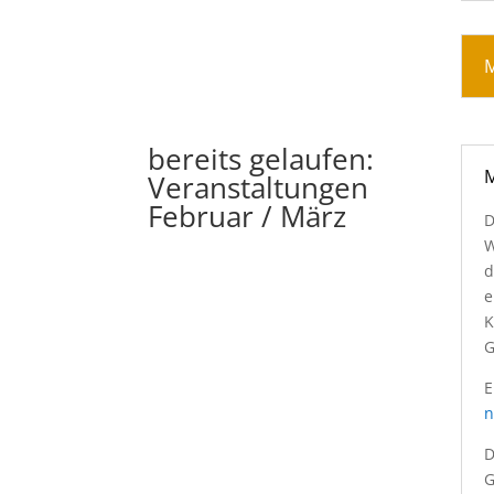
M
bereits gelaufen:
M
Veranstaltungen
Februar / März
D
W
d
e
K
G
E
n
D
G