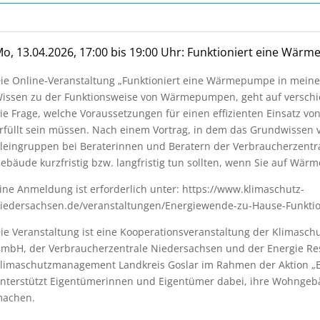
o, 13.04.2026, 17:00 bis 19:00 Uhr: Funktioniert eine Wä
ie Online-Veranstaltung „Funktioniert eine Wärmepumpe in meinem
issen zu der Funktionsweise von Wärmepumpen, geht auf verschi
ie Frage, welche Voraussetzungen für einen effizienten Einsatz
rfüllt sein müssen. Nach einem Vortrag, in dem das Grundwissen v
leingruppen bei Beraterinnen und Beratern der Verbraucherzentral
ebäude kurzfristig bzw. langfristig tun sollten, wenn Sie auf W
ine Anmeldung ist erforderlich unter: https://www.klimaschutz-
iedersachsen.de/veranstaltungen/Energiewende-zu-Hause-Funkti
ie Veranstaltung ist eine Kooperationsveranstaltung der Klimasc
mbH, der Verbraucherzentrale Niedersachsen und der Energie Res
limaschutzmanagement Landkreis Goslar im Rahmen der Aktion „E
nterstützt Eigentümerinnen und Eigentümer dabei, ihre Wohngebäu
achen.