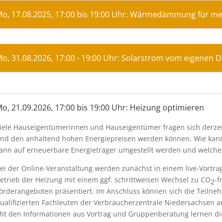
o, 17.08.2025, 17:00 bis 19:00 Uhr: Wärmedämmung für m
o, 31.08.2026, 17:00 - 19:00 Uhr: Solarstrom vom eigenen 
o, 21.09.2026, 17:00 bis 19:00 Uhr: Heizung optimieren
iele Hauseigentümerinnen und Hauseigentümer fragen sich derzei
nd den anhaltend hohen Energiepreisen werden können. Wie kann 
ann auf erneuerbare Energieträger umgestellt werden und welch
ei der Online-Veranstaltung werden zunächst in einem live-Vortrag
etrieb der Heizung mit einem ggf. schrittweisen Wechsel zu CO
-f
2
örderangeboten präsentiert. Im Anschluss können sich die Teiln
ualifizierten Fachleuten der Verbraucherzentrale Niedersachsen a
it den Informationen aus Vortrag und Gruppenberatung lernen d