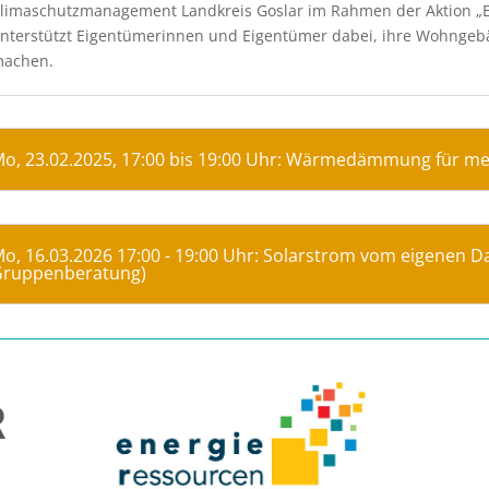
limaschutzmanagement Landkreis Goslar im Rahmen der Aktion „E
nterstützt Eigentümerinnen und Eigentümer dabei, ihre Wohngebäu
achen.
o, 23.02.2025, 17:00 bis 19:00 Uhr: Wärmedämmung für m
o, 16.03.2026 17:00 - 19:00 Uhr: Solarstrom vom eigenen D
ruppenberatung)