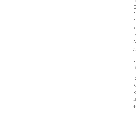
G
E
S
k
t
A
g
E
n
D
K
R
„
e