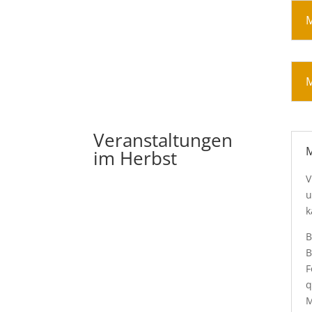
M
M
Veranstaltungen
M
im Herbst
V
u
k
B
B
F
q
M