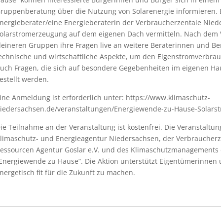
ruppenberatung über die Nutzung von Solarenergie informieren. B
nergieberater/eine Energieberaterin der Verbraucherzentale Nied
olarstromerzeugung auf dem eigenen Dach vermitteln. Nach dem 
leineren Gruppen ihre Fragen live an weitere Beraterinnen und Ber
echnische und wirtschaftliche Aspekte, um den Eigenstromverbra
uch Fragen, die sich auf besondere Gegebenheiten im eigenen Ha
estellt werden.
ine Anmeldung ist erforderlich unter: https://www.klimaschutz-
iedersachsen.de/veranstaltungen/Energiewende-zu-Hause-Solars
ie Teilnahme an der Veranstaltung ist kostenfrei. Die Veranstaltun
limaschutz- und Energieagentur Niedersachsen, der Verbraucherz
essourcen Agentur Goslar e.V. und des Klimaschutzmanagements 
Energiewende zu Hause“. Die Aktion unterstützt Eigentümerinne
nergetisch fit für die Zukunft zu machen.