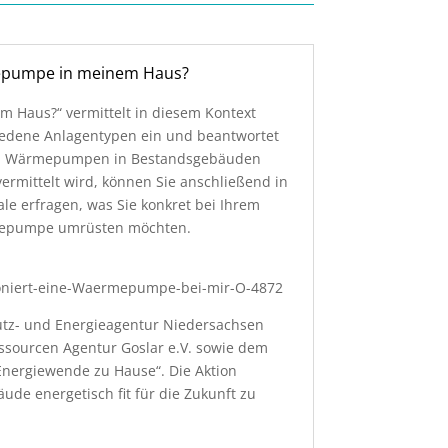
rmepumpe in meinem Haus?
 Haus?“ vermittelt in diesem Kontext
edene Anlagentypen ein und beantwortet
 von Wärmepumpen in Bestandsgebäuden
ermittelt wird, können Sie anschließend in
e erfragen, was Sie konkret bei Ihrem
ärmepumpe umrüsten möchten.
oniert-eine-Waermepumpe-bei-mir-O-4872
hutz- und Energieagentur Niedersachsen
sourcen Agentur Goslar e.V. sowie dem
nergiewende zu Hause“. Die Aktion
de energetisch fit für die Zukunft zu