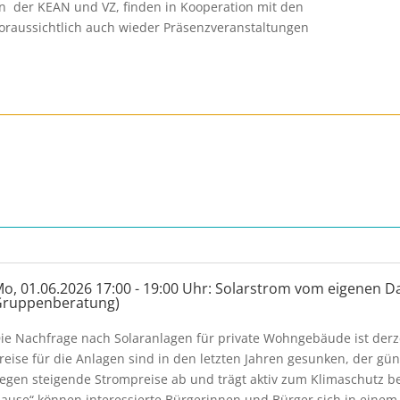
der KEAN und VZ, finden in Kooperation mit den
raussichtlich auch wieder Präsenzveranstaltungen
o, 01.06.2026 17:00 - 19:00 Uhr: Solarstrom vom eigenen D
ruppenberatung)
ie Nachfrage nach Solaranlagen für private Wohngebäude ist derz
reise für die Anlagen sind in den letzten Jahren gesunken, der gü
egen steigende Strompreise ab und trägt aktiv zum Klimaschutz b
ause“ können interessierte Bürgerinnen und Bürger sich in einem